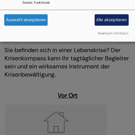
Zweck
:
Funktional
Auswahl akzeptieren
Alle akzeptieren
Realisiert mit Klaro!
Sie befinden sich in einer Lebenskrise? Der
Krisenkompass kann Ihr tagtäglicher Begleiter
sein und ein wirksames Instrument der
Krisenbewältigung.
Vor Ort