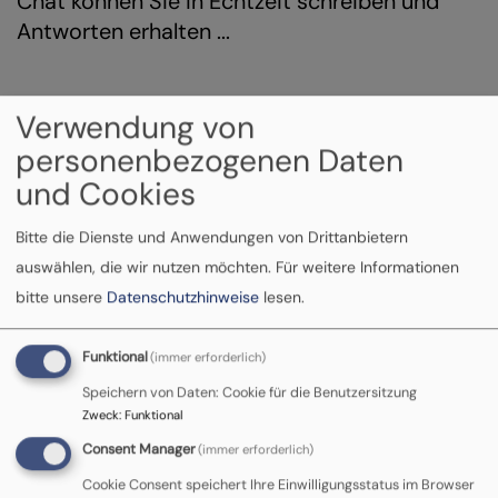
Chat können Sie in Echtzeit schreiben und
Antworten erhalten ...
E-Mail
Verwendung von
personenbezogenen Daten
und Cookies
Bitte die Dienste und Anwendungen von Drittanbietern
auswählen, die wir nutzen möchten.
Für weitere Informationen
Sie brauchen Zeit und Ruhe, um Ihre
bitte unsere
Datenschutzhinweise
lesen.
Gedanken zu formulieren? Schreiben Sie uns
eine Mail. Ein*e fest*e Ansprechpartner*in
Funktional
(immer erforderlich)
wird Sie begleiten.
Speichern von Daten: Cookie für die Benutzersitzung
Zweck
:
Funktional
Consent Manager
(immer erforderlich)
Cookie Consent speichert Ihre Einwilligungsstatus im Browser
KrisenKompass App