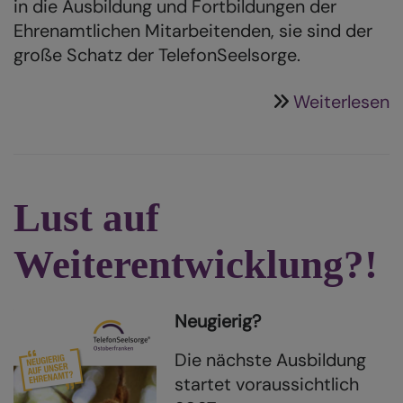
in die Ausbildung und Fortbildungen der
Ehrenamtlichen Mitarbeitenden, sie sind der
große Schatz der TelefonSeelsorge.
ü
Weiterlesen
F
B
2
Lust auf
Weiterentwicklung?!
Neugierig?
Die nächste Ausbildung
startet voraussichtlich