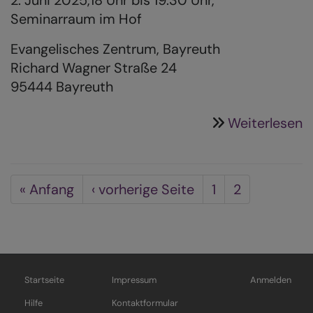
Seminarraum im Hof
Evangelisches Zentrum, Bayreuth
Richard Wagner Straße 24
95444 Bayreuth
ü
Weiterlesen
L
a
W
Seitennummerierung
First
« Anfang
Vorherige
‹ vorherige Seite
Seite
1
Aktuelle
2
page
Seite
Seite
Startseite
Impressum
Anmelden
Hauptnavigation
Fußbereichsmenü
Benutzermenü
Hilfe
Kontaktformular