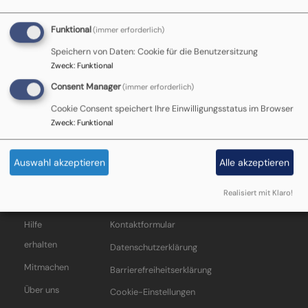
Seite
Funktional
(immer erforderlich)
Speichern von Daten: Cookie für die Benutzersitzung
Zweck
:
Funktional
Hier können Sie Ihren Inhalt einfügen. Neue
Consent Manager
(immer erforderlich)
Seiten erstellen Sie über
Inhalt
->
Inhalt
Cookie Consent speichert Ihre Einwilligungsstatus im Browser
hinzufügen
.
Zweck
:
Funktional
Auswahl akzeptieren
Alle akzeptieren
Realisiert mit Klaro!
Startseite
Impressum
Anmelden
Hauptnavigation
Fußbereichsmenü
Benutzermenü
Hilfe
Kontaktformular
erhalten
Datenschutzerklärung
Mitmachen
Barrierefreiheitserklärung
Über uns
Cookie-Einstellungen