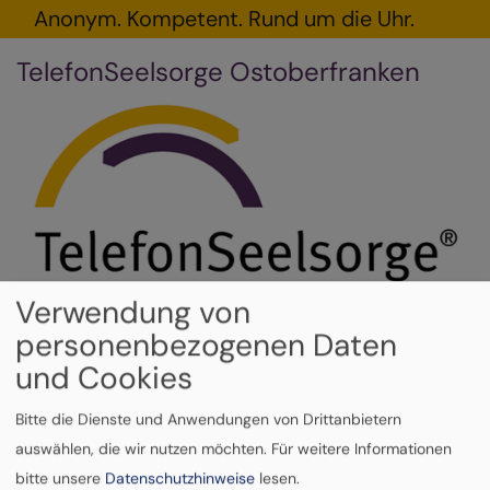
Direkt
Anonym. Kompetent. Rund um die Uhr.
zum
TelefonSeelsorge Ostoberfranken
Inhalt
Verwendung von
personenbezogenen Daten
und Cookies
Hauptnavigation
Bitte die Dienste und Anwendungen von Drittanbietern
auswählen, die wir nutzen möchten.
Für weitere Informationen
Startseite
Seite
bitte unsere
Datenschutzhinweise
lesen.