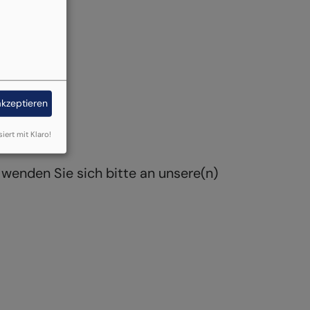
akzeptieren
siert mit Klaro!
wenden Sie sich bitte an unsere(n)