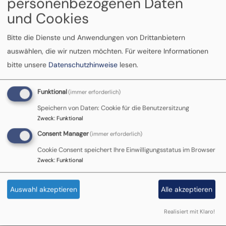
personenbezogenen Daten
und Cookies
Tag und Nacht erreichbar 0800
1110111 / 0800 1110222
Bitte die Dienste und Anwendungen von Drittanbietern
auswählen, die wir nutzen möchten.
Für weitere Informationen
bitte unsere
Datenschutzhinweise
lesen.
Funktional
(immer erforderlich)
Speichern von Daten: Cookie für die Benutzersitzung
Zweck
:
Funktional
Consent Manager
(immer erforderlich)
Tag und Nacht erreichbar
Cookie Consent speichert Ihre Einwilligungsstatus im Browser
Kontakt für
Zweck
:
Funktional
Hilfesuchende:
Auswahl akzeptieren
Alle akzeptieren
Realisiert mit Klaro!