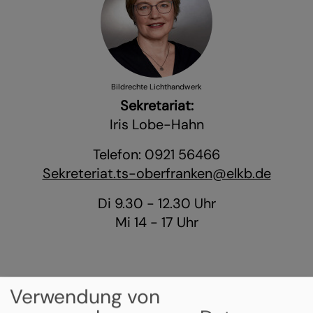
Bildrechte
Lichthandwerk
Sekretariat:
Iris Lobe-Hahn
Telefon: 0921 56466
Sekreteriat.ts-oberfranken@elkb.de
Di 9.30 - 12.30 Uhr
Mi 14 - 17 Uhr
Verwendung von