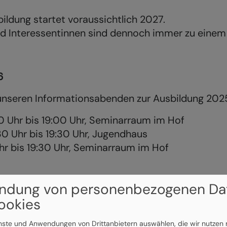
ildung startet voraussichtlich 2027.
nd Interessentinnen sind dennoch immer zu einem
6
nseren Informationsabenden zur Ausbildung 202
30 Uhr bis 19:00 Uhr, Seminarraum im Hof
:30 Uhr bis 19:30 Uhr, Jugendhaus
Uhr bis 19:30 Uhr, Seminarraum im Hof
ndung von personenbezogenen Da
ookies
 uns aber.
enste und Anwendungen von Drittanbietern auswählen, die wir nutzen