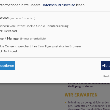
Informationen bitte unsere
Datenschutzhinweise
lesen.
ktional
(immer erforderlich)
ichern von Daten: Cookie für die Benutzersitzung
ck
:
Funktional
nliches
sent Manager
in der TelefonSeelsorge
(immer erforderlich)
Peterhoff vereinbaren:
kie Consent speichert Ihre Einwilligungsstatus im Browser
ck
:
Funktional
zeptieren
Alle 
h.peterhoff@elkb.de
Reali