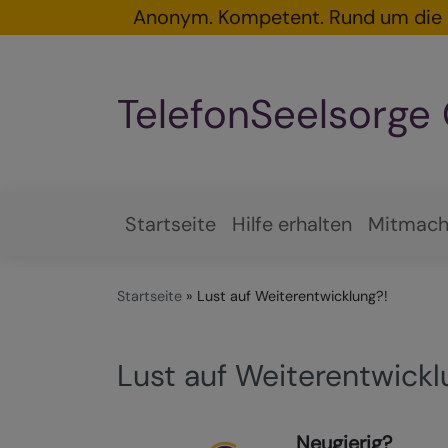
Direkt
Anonym. Kompetent. Rund um die 
zum
Inhalt
TelefonSeelsorge
Startseite
Hilfe erhalten
Mitmac
Hauptnavigation
Startseite
Lust auf Weiterentwicklung?!
Lust auf Weiterentwickl
Neugierig?