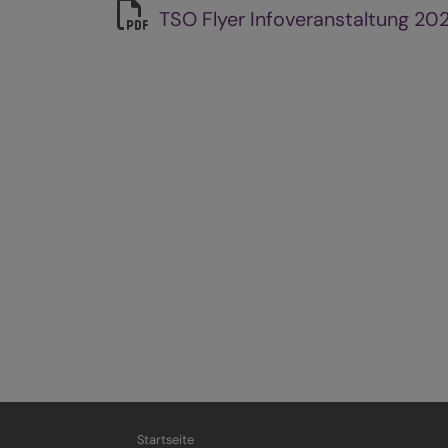
TSO Flyer Infoveranstaltung 20
Startseite
Hauptnavigation