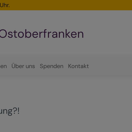
Uhr.
 Ostoberfranken
hen
Über uns
Spenden
Kontakt
ung?!